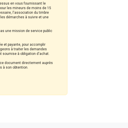
cessus en vous fournissant le
s pour les mineurs de moins de 15
ssaire, l'association du timbre
t les démarches à suivre et une
cas une mission de service public
ée et payante, pour accomplir
ageons à traiter les demandes
t soumise à obligation d'achat.
nir ce document directement auprès
es à son obtention.