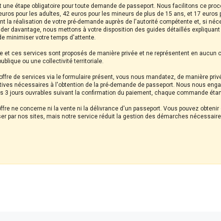
est une étape obligatoire pour toute demande de passeport. Nous facilitons ce pro
6 euros pour les adultes, 42 euros pour les mineurs de plus de 15 ans, et 17 euro
nt la réalisation de votre pré-demande auprès de l'autorité compétente et, si néce
ider davantage, nous mettons à votre disposition des guides détaillés expliquan
 de minimiser votre temps d'attente.
site et ces services sont proposés de manière privée et ne représentent en aucun 
blique ou une collectivité territoriale.
ffre de services via le formulaire présent, vous nous mandatez, de manière priv
ives nécessaires à l'obtention de la pré-demande de passeport. Nous nous eng
es 3 jours ouvrables suivant la confirmation du paiement, chaque commande étan
 offre ne concerne ni la vente ni la délivrance d'un passeport. Vous pouvez obte
asser par nos sites, mais notre service réduit la gestion des démarches nécessair