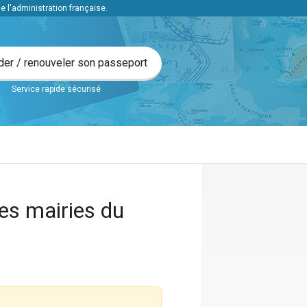
l'administration française.
t en ligne
er / renouveler son passeport
Service rapide sécurisé
es mairies du