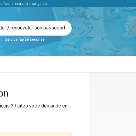
l'administration française.
t en ligne
er / renouveler son passeport
Service rapide sécurisé
on
ançais ? Faites votre demande en