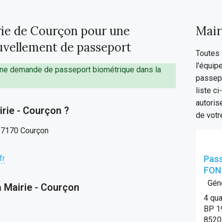
ie de Courçon pour une
Mair
vellement de passeport
Toutes 
l'équip
e une demande de passeport biométrique dans la
passepo
liste c
autoris
rie - Courçon ?
de vot
 17170 Courçon
fr
Pass
FON
Géné
a Mairie - Courçon
4 qua
BP 1
8520