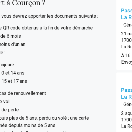
t à Courçon ?
Pass
, vous devrez apporter les documents suivants :
La R
Géné
e QR code obtenus à la fin de votre démarche
21 r
 de 6 mois
1700
moins d'un an
La R
e :
À 16
Envoy
majeure
 0 et 14 ans
 15 et 17 ans
Pass
 cas de renouvellement
La R
e vol
Géné
n de perte
2 squ
uis plus de 5 ans, perdu ou volé : une carte
1700
rimée depuis moins de 5 ans
La R