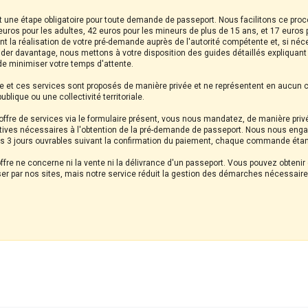
est une étape obligatoire pour toute demande de passeport. Nous facilitons ce pro
6 euros pour les adultes, 42 euros pour les mineurs de plus de 15 ans, et 17 euro
nt la réalisation de votre pré-demande auprès de l'autorité compétente et, si néce
ider davantage, nous mettons à votre disposition des guides détaillés expliquan
 de minimiser votre temps d'attente.
site et ces services sont proposés de manière privée et ne représentent en aucun 
blique ou une collectivité territoriale.
ffre de services via le formulaire présent, vous nous mandatez, de manière priv
ives nécessaires à l'obtention de la pré-demande de passeport. Nous nous eng
es 3 jours ouvrables suivant la confirmation du paiement, chaque commande étan
 offre ne concerne ni la vente ni la délivrance d'un passeport. Vous pouvez obte
asser par nos sites, mais notre service réduit la gestion des démarches nécessair