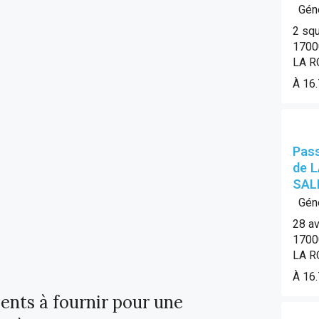
Géné
2 squ
1700
LA R
À 16
Pass
de 
SAL
Géné
28 av
1700
LA R
À 16
ents à fournir pour une