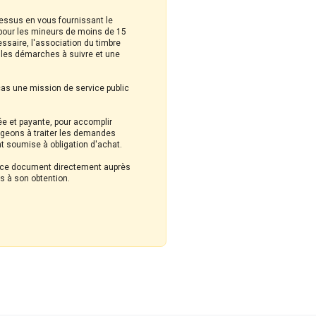
cessus en vous fournissant le
s pour les mineurs de moins de 15
ssaire, l'association du timbre
t les démarches à suivre et une
cas une mission de service public
ée et payante, pour accomplir
ageons à traiter les demandes
t soumise à obligation d'achat.
nir ce document directement auprès
es à son obtention.